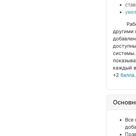
став
увел
Работа 
другими 
добавлен
доступны
системы.
показыва
каждый в
+2
балла
.
Основн
Все 
доб
Поз