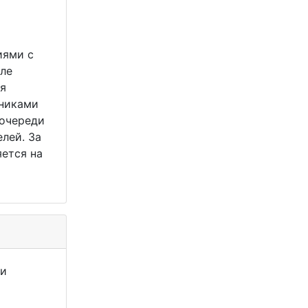
иями с
ле
ся
тниками
 очереди
лей. За
ется на
ии