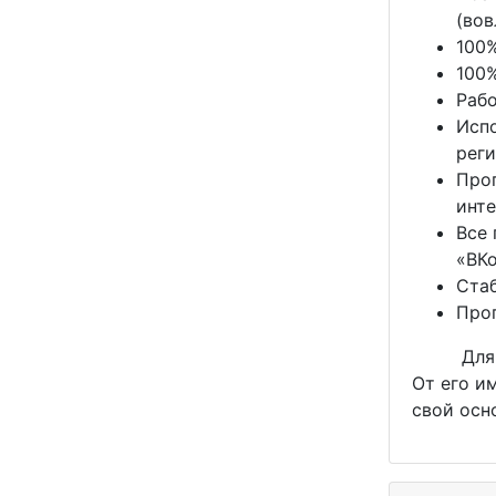
(вов
100
100
Рабо
Испо
реги
Про
инте
Все
«ВКо
Стаб
Прог
Для рабо
От его и
свой осн