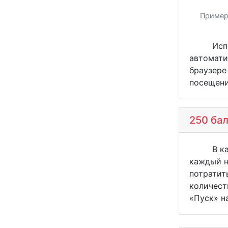
Пример
Использ
автомати
браузере
посещени
250 бал
В качес
каждый н
потратит
количест
«Пуск» н