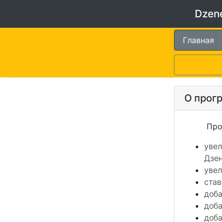
Dzen
Главная
О прог
Програм
увел
Дзен
увел
став
доб
доба
доба