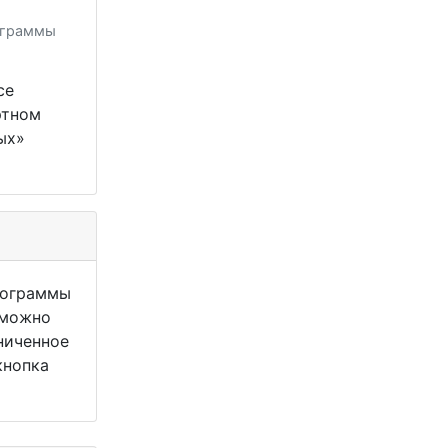
ограммы
се
ртном
ых»
рограммы
 можно
ниченное
кнопка