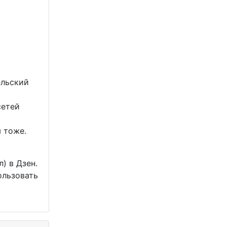
ельский
сетей
 тоже.
 в Дзен.
ользовать